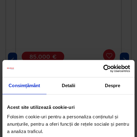
85.000 €
EXCLUSIVITATE
COMISION 0%
REDUCERE DE PREȚ
Consimțământ
Detalii
Despre
Teren 189mp FS 16 ml Strada Campul cu
Narcise
Acest site utilizează cookie-uri
Folosim cookie-uri pentru a personaliza conținutul și
anunțurile, pentru a oferi funcții de rețele sociale și pentru
a analiza traficul.
Contactează-mă!