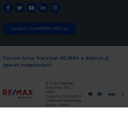
GHIDUL CUMPĂRĂTORULUI
Fiecare birou francizat RE/MAX e deținut și
operat independent.
© 2026 MaxIMO
Franchise SRL |
ANPC
made by
Concept24
|
inbound marketing
Beans United