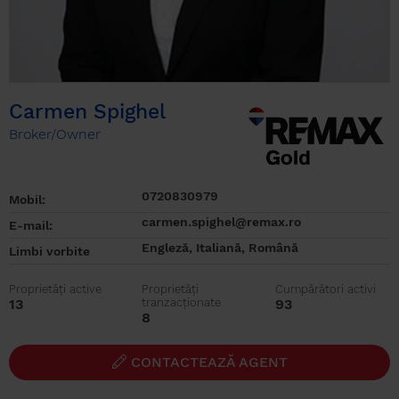
Carmen Spighel
Broker/Owner
0720830979
Mobil:
carmen.spighel@remax.ro
E-mail:
Engleză, Italiană, Română
Limbi vorbite
Proprietăți active
Proprietăți
Cumpărători activi
13
tranzacționate
93
8
CONTACTEAZĂ AGENT