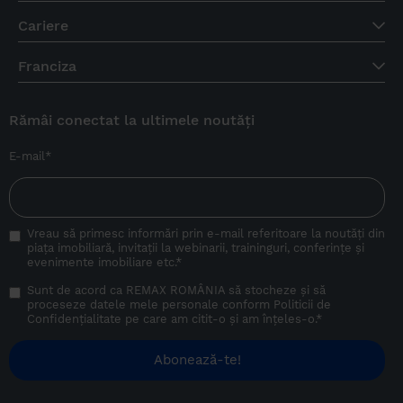
Cariere
Franciza
Rămâi conectat la ultimele noutăți
E-mail
*
Vreau să primesc informări prin e-mail referitoare la noutăți din
piața imobiliară, invitații la webinarii, traininguri, conferințe și
evenimente imobiliare etc.
*
Sunt de acord ca REMAX ROMÂNIA să stocheze și să
proceseze datele mele personale conform
Politicii de
Confidențialitate
pe care am citit-o și am înțeles-o.
*