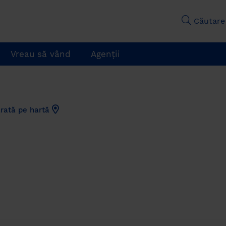
Căutare
Vreau să vând
Agenții
rată pe hartă