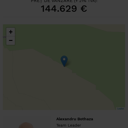
PREȚ DE VÂNZARE
(+ 21% TVA):
144.629 €
+
−
Leaflet
Alexandru Bothaza
Team Leader