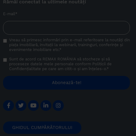
Rămâi conectat la ultimele noutăți
E-mail
*
Vreau să primesc informări prin e-mail referitoare la noutăți din
piața imobiliară, invitații la webinarii, traininguri, conferințe și
evenimente imobiliare etc.
*
Sunt de acord ca REMAX ROMÂNIA să stocheze și să
proceseze datele mele personale conform
Politicii de
Confidențialitate
pe care am citit-o și am înțeles-o.
*
GHIDUL CUMPĂRĂTORULUI