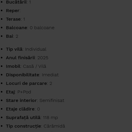
Bucătării
: 1
Reper
:
Terase
: 1
Balcoane
: 0 balcoane
Bai
: 2
Tip vilă
: Individual
Anul finisării
: 2025
Imobil
: Casă / Vilă
Disponibilitate
: Imediat
Locuri de parcare
: 2
Etaj
: P+Pod
Stare interior
: Semifinisat
Etaje clădire
: 0
Suprafaţă utilă
: 118 mp
Tip construcţie
: Cărămidă