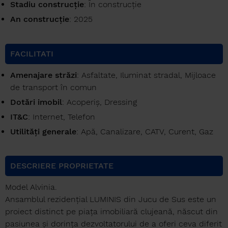
Stadiu construcție
: În construcție
An construcţie
: 2025
FACILITATI
Amenajare străzi
: Asfaltate, Iluminat stradal, Mijloace
de transport în comun
Dotări imobil
: Acoperiș, Dressing
IT&C
: Internet, Telefon
Utilități generale
: Apă, Canalizare, CATV, Curent, Gaz
DESCRIERE PROPRIETATE
Model Alvinia.
Ansamblul rezidențial LUMINIS din Jucu de Sus este un
proiect distinct pe piața imobiliară clujeană, născut din
pasiunea și dorința dezvoltatorului de a oferi ceva diferit