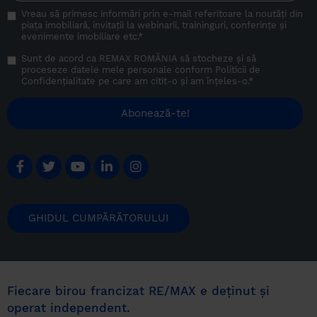
Vreau să primesc informări prin e-mail referitoare la noutăți din
piața imobiliară, invitații la webinarii, traininguri, conferințe și
evenimente imobiliare etc.
*
Sunt de acord ca REMAX ROMÂNIA să stocheze și să
proceseze datele mele personale conform
Politicii de
Confidențialitate
pe care am citit-o și am înțeles-o.
*
GHIDUL CUMPĂRĂTORULUI
Fiecare birou francizat RE/MAX e deținut și
operat independent.