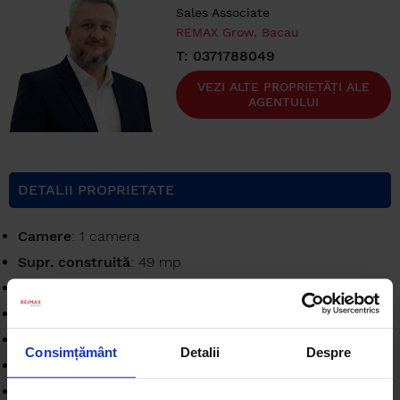
Sales Associate
REMAX Grow, Bacau
T: 0371788049
VEZI ALTE PROPRIETĂȚI ALE
AGENTULUI
DETALII PROPRIETATE
Camere
: 1 camera
Supr. construită
: 49 mp
Unitate Suprafață
: mp
Confort
: 1
Dormitoare
: 1
Consimțământ
Detalii
Despre
Bucătării
: 1
Reper
: str. Miorita, Curtea de Apel Bacau