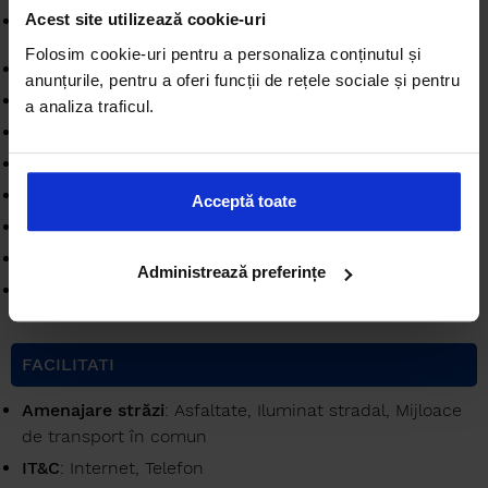
Acest site utilizează cookie-uri
Balcoane
: 1 balcon
Folosim cookie-uri pentru a personaliza conținutul și
Bai
: 1
anunțurile, pentru a oferi funcții de rețele sociale și pentru
Imobil
: Bloc de apartamente
a analiza traficul.
Disponibilitate
: Imediat
Etaj
: 2 / P
Tip apartament
: Garsonieră
Acceptă toate
Suprafaţă utilă
: 36.78 mp
Stadiu construcție
: Finalizată
Administrează preferințe
An construcţie
: 1980
FACILITATI
Amenajare străzi
: Asfaltate, Iluminat stradal, Mijloace
de transport în comun
IT&C
: Internet, Telefon