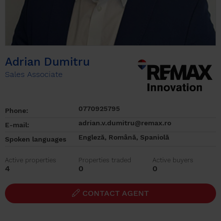
Adrian Dumitru
Sales Associate
0770925795
Phone:
adrian.v.dumitru@remax.ro
E-mail:
Engleză, Română, Spaniolă
Spoken languages
Active properties
Properties traded
Active buyers
4
0
0
CONTACT AGENT