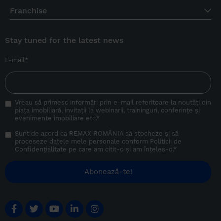
Franchise
Stay tuned for the latest news
E-mail
*
Vreau să primesc informări prin e-mail referitoare la noutăți din
piața imobiliară, invitații la webinarii, traininguri, conferințe și
evenimente imobiliare etc.
*
Sunt de acord ca REMAX ROMÂNIA să stocheze și să
proceseze datele mele personale conform
Politicii de
Confidențialitate
pe care am citit-o și am înțeles-o.
*