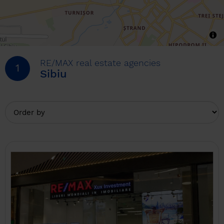
RE/MAX real estate agencies
1
Sibiu