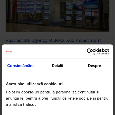
Real estate agency REMAX Xux Investment
Sibiu
Str. Tractorului, nr.24, bl. C, et. P, ap.3, 550123, Sibiu
Sibiu
Consimțământ
Detalii
Despre
Mobile:
0371 306 055
E-mail:
xux.sibiu@remax.ro
Acest site utilizează cookie-uri
Active properties
exclusives
173
62
Folosim cookie-uri pentru a personaliza conținutul și
anunțurile, pentru a oferi funcții de rețele sociale și pentru
Nr. agents
Properties traded
12
642
a analiza traficul.