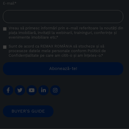
E-mail
*
Vreau să primesc informări prin e-mail referitoare la noutăți din
piața imobiliară, invitații la webinarii, traininguri, conferințe și
evenimente imobiliare etc.
*
Sunt de acord ca REMAX ROMÂNIA să stocheze și să
proceseze datele mele personale conform
Politicii de
Confidențialitate
pe care am citit-o și am înțeles-o.
*
BUYER'S GUIDE