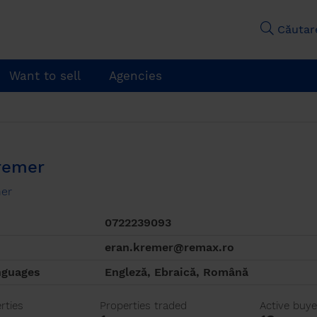
Căutare
Want to sell
Agencies
remer
er
0722239093
eran.kremer@remax.ro
nguages
Engleză, Ebraică, Română
rties
Properties traded
Active buye