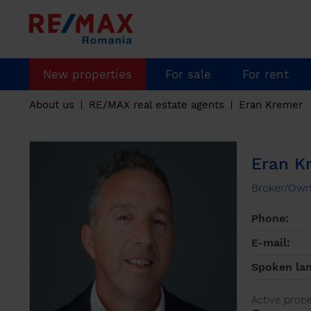
New properties
For sale
For rent
About us
RE/MAX real estate agents
Eran Kremer
Eran K
Broker/Own
Phone:
E-mail:
Spoken la
Active prope