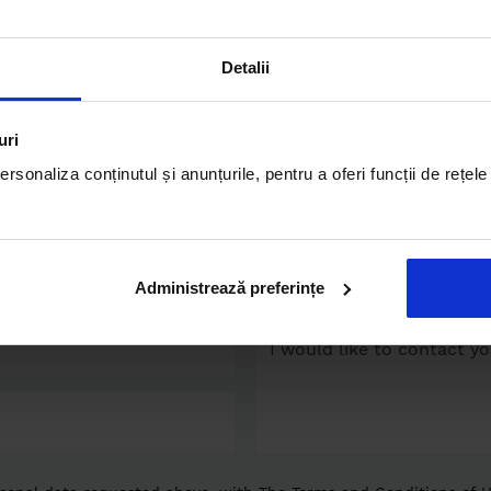
Detalii
Contactează-mă!
uri
rsonaliza conținutul și anunțurile, pentru a oferi funcții de rețele
I want to sell / rent a 
Administrează preferințe
I want to buy / rent ?