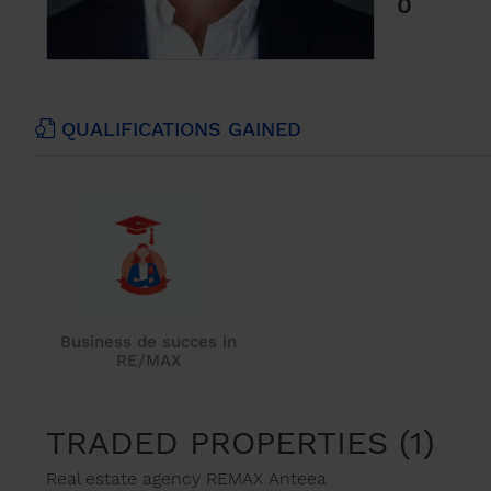
0
QUALIFICATIONS GAINED
Business de succes in
RE/MAX
TRADED PROPERTIES (1)
Real estate agency REMAX Anteea