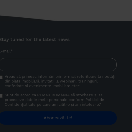
Stay tuned for the latest news
E-mail
*
Vreau să primesc informări prin e-mail referitoare la noutăți
din piața imobiliară, invitații la webinarii, traininguri,
conferințe și evenimente imobiliare etc.
*
Sunt de acord ca REMAX ROMÂNIA să stocheze și să
proceseze datele mele personale conform
Politicii de
Confidențialitate
pe care am citit-o și am înțeles-o.
*