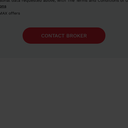
rsonal data requested above, with The Terms and Conditions of U
ons
MAX offers
CONTACT BROKER