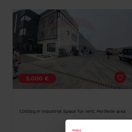
5.000 €
1,000sq.m Industrial Space for rent, Periferie area