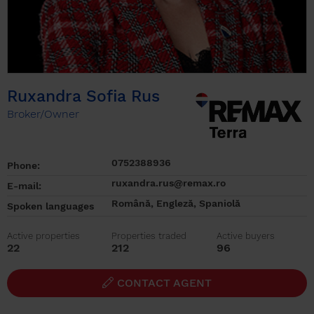
Ruxandra Sofia Rus
Broker/Owner
0752388936
Phone:
ruxandra.rus@remax.ro
E-mail:
Română, Engleză, Spaniolă
Spoken languages
Active properties
Properties traded
Active buyers
22
212
96
CONTACT AGENT