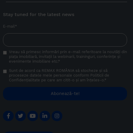
Stay tuned for the latest news
E-mail
*
Vreau să primesc informări prin e-mail referitoare la noutăți din
piața imobiliară, invitații la webinarii, traininguri, conferințe și
evenimente imobiliare etc.
*
Sunt de acord ca REMAX ROMÂNIA să stocheze și să
proceseze datele mele personale conform
Politicii de
Confidențialitate
pe care am citit-o și am înțeles-o.
*