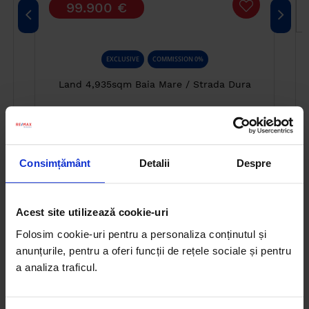
99.900 €
EXCLUSIVE
COMMISSION 0%
Land 4,935sqm Baia Mare / Strada Dura
Consimțământ
Detalii
Despre
TRADED PROPERTIES (212)
Real estate agency REMAX Terra
Acest site utilizează cookie-uri
Folosim cookie-uri pentru a personaliza conținutul și
anunțurile, pentru a oferi funcții de rețele sociale și pentru
a analiza traficul.