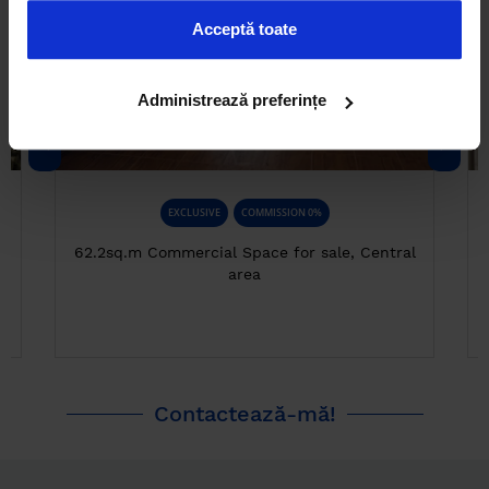
Acceptă toate
Administrează preferințe
68.000 €
EXCLUSIVE
COMMISSION 0%
a
62.2sq.m Commercial Space for sale, Central
area
Contactează-mă!