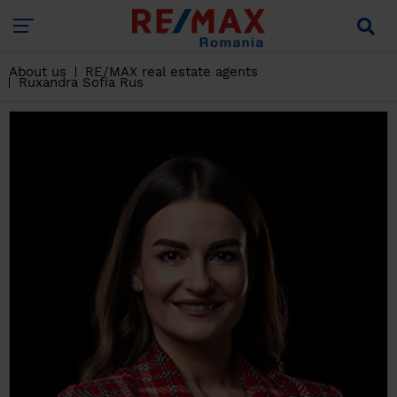
About us
RE/MAX real estate agents
Ruxandra Sofia Rus