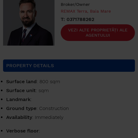
Broker/Owner
REMAX Terra, Baia Mare
T: 0371788262
VEZI ALTE PROPRIETĂȚI ALE
AGENTULUI
PROPERTY DETAILS
Surface land
: 800 sqm
Surface unit
: sqm
Landmark
:
Ground type
: Construction
Availability
: Immediately
Verbose floor
: