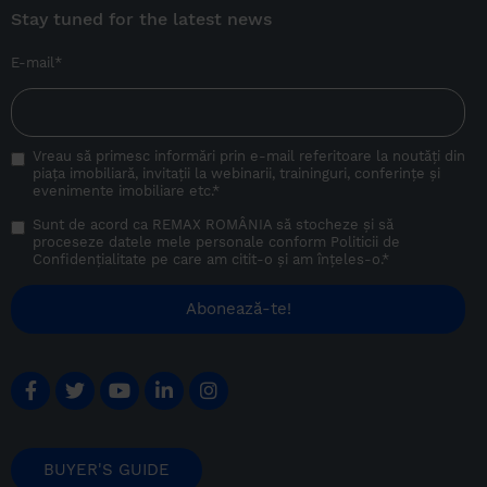
Stay tuned for the latest news
E-mail
*
Vreau să primesc informări prin e-mail referitoare la noutăți din
piața imobiliară, invitații la webinarii, traininguri, conferințe și
evenimente imobiliare etc.
*
Sunt de acord ca REMAX ROMÂNIA să stocheze și să
proceseze datele mele personale conform
Politicii de
Confidențialitate
pe care am citit-o și am înțeles-o.
*
BUYER'S GUIDE