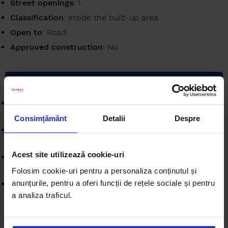
Street openings
: 1
Classification
: Inside the built-up area
Open to
: Road
Approved construction
: Nu
FACILITIES
Other features
: Auto access, On the road,
Investment opportunity, Plot
Consimțământ
Detalii
Despre
Street amenities
: Asphalt, Street lighting, Public
transport, Cobblestone
Acest site utilizează cookie-uri
Land amenities
: Water, Sewage, Electricity, Gas,
Utilities in the area
Folosim cookie-uri pentru a personaliza conținutul și
anunțurile, pentru a oferi funcții de rețele sociale și pentru
Urbanism
: PUZ Aprobat
a analiza traficul.