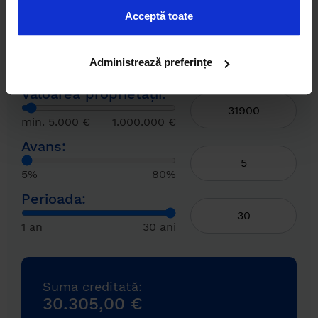
Acceptă toate
Simulează un credit ipotecar
Administrează preferințe
Valoarea proprietății:
min. 5.000 €
1.000.000 €
Avans:
5%
80%
Perioada:
1 an
30 ani
Suma creditată:
30.305,00 €