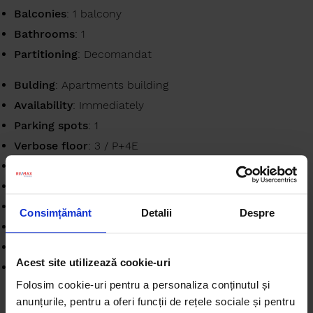
Balconies
: 1 balcony
Bathrooms
: 1
Partitioning
: Decomandat
Bulding
: Apartments building
Availability
: Immediately
Parking spots
: 1
Verbose floor
: 3 / P+4E
Apartment type
: Apartment
Interior condition
: Finisat modern
Building floors
: 4
Consimțământ
Detalii
Despre
Surface useable
: 68.41 sqm
Stage of construction
: Completed
Acest site utilizează cookie-uri
Building construction year
: 1980
Folosim cookie-uri pentru a personaliza conținutul și
anunțurile, pentru a oferi funcții de rețele sociale și pentru