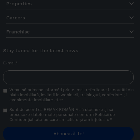
Properties
Careers
Franchise
Stay tuned for the latest news
E-mail
*
Vreau să primesc informări prin e-mail referitoare la noutăți din
piața imobiliară, invitații la webinarii, traininguri, conferințe și
evenimente imobiliare etc.
*
Sunt de acord ca REMAX ROMÂNIA să stocheze și să
proceseze datele mele personale conform
Politicii de
Confidențialitate
pe care am citit-o și am înțeles-o.
*