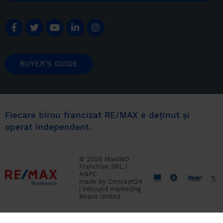
BUYER'S GUIDE
Fiecare birou francizat RE/MAX e deținut și
operat independent.
© 2026 MaxIMO
Franchise SRL |
ANPC
made by
Concept24
|
inbound marketing
Beans United