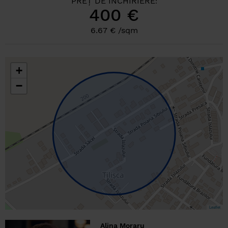
PREȚ DE ÎNCHIRIERE
:
400 €
6.67 € /sqm
+
−
Leaflet
Alina Moraru