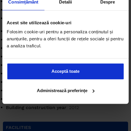
Landmark
:
Consimțământ
Detalii
Despre
Balconies
: 2 balconies
Bathrooms
: 1
Acest site utilizează cookie-uri
Partitioning
: Decomandat
Folosim cookie-uri pentru a personaliza conținutul și
anunțurile, pentru a oferi funcții de rețele sociale și pentru
Bulding
: Apartments building
a analiza traficul.
Availability
: Immediately
Verbose floor
: 2 / P+4E
Apartment type
: Apartment
Acceptă toate
Interior condition
: Finisat modern
Building floors
: 4
Surface useable
: 60 sqm
Administrează preferințe
Stage of construction
: Completed
Building construction year
: 2012
FACILITIES