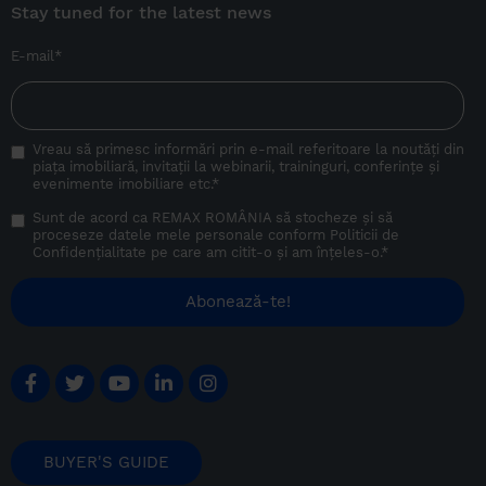
Stay tuned for the latest news
E-mail
*
Vreau să primesc informări prin e-mail referitoare la noutăți din
piața imobiliară, invitații la webinarii, traininguri, conferințe și
evenimente imobiliare etc.
*
Sunt de acord ca REMAX ROMÂNIA să stocheze și să
proceseze datele mele personale conform
Politicii de
Confidențialitate
pe care am citit-o și am înțeles-o.
*
BUYER'S GUIDE