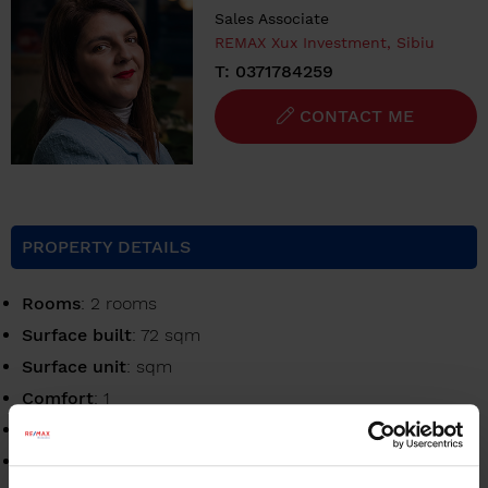
Sales Associate
REMAX Xux Investment, Sibiu
T: 0371784259
CONTACT ME
PROPERTY DETAILS
Rooms
: 2 rooms
Surface built
: 72 sqm
Surface unit
: sqm
Comfort
: 1
Bedrooms
: 1
Kitchens
: 1